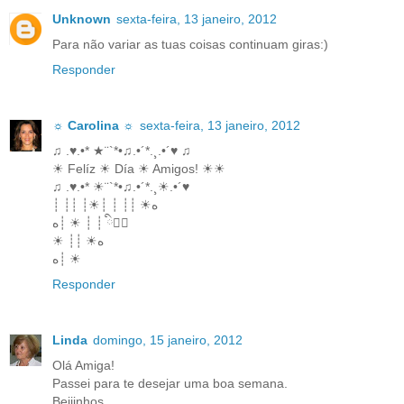
Unknown
sexta-feira, 13 janeiro, 2012
Para não variar as tuas coisas continuam giras:)
Responder
☼ Carolina ☼
sexta-feira, 13 janeiro, 2012
♫ .♥.•* ★¨`*•♫.•´*.¸.•´♥ ♫
☀ Felíz ☀ Día ☀ Amigos! ☀☀
♫ .♥.•* ☀¨`*•♫.•´*.¸☀.•´♥
┊ ┊┊ ┊☀┊ ┊ ┊┊ ☀ه
ه┊ ☀ ┊ ┊ ི♥ྀ
☀ ┊┊ ☀ه
ه┊ ☀
Responder
Linda
domingo, 15 janeiro, 2012
Olá Amiga!
Passei para te desejar uma boa semana.
Beijinhos